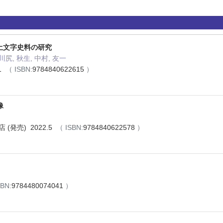
出土文字史料の研究
 川尻, 秋生, 中村, 友一
1
（ ISBN:
9784840622615
）
像
(発売) 2022.5
（ ISBN:
9784840622578
）
BN:
9784480074041
）