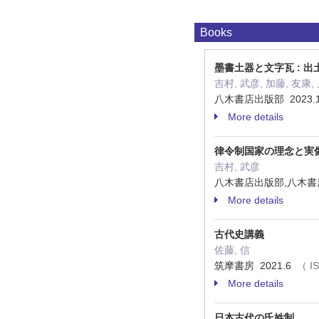
Books
墨書土器と文字瓦 : 
吉村, 武彦, 加藤, 友康,
八木書店出版部 2023.
More details
律令制国家の理念と実
吉村, 武彦
八木書店出版部,八木書店 
More details
古代史講義
佐藤, 信
筑摩書房 2021.6
（ IS
More details
日本古代の氏姓制