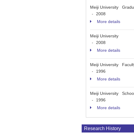
Meiji University Gradua
2008
-
More details
Meiji University
2008
-
More details
Meiji University Facult
1996
-
More details
Meiji University Schoo
1996
-
More details
Research History