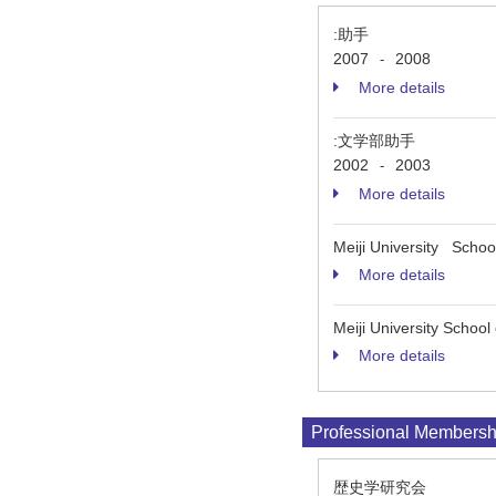
:助手
2007
2008
-
More details
:文学部助手
2002
2003
-
More details
Meiji University Schoo
More details
Meiji University School
More details
Professional Membersh
歴史学研究会