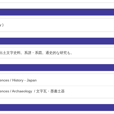
y )
出土文字史料。系譜・系図。通史的な研究も。
ences / History - Japan
 sciences / Archaeology / 文字瓦・墨書土器