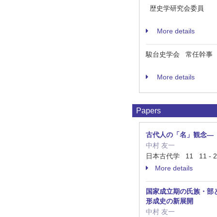
歴史学研究会委員
More details
駿台史学会 常任幹事
More details
Papers
古代人の「名」観念―
中村 友一
日本古代学 11 11 - 2
More details
国家成立期の氏族・部と系譜—Uji
形成史の新展開
中村 友一