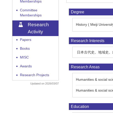
Memberships
Committee
◆
Degree
Memberships
Research
History ( Meiji Universit
Activity
Papers
◆
Research Interests
Books
◆
日本古代史。地域史。
MISC
◆
Awards
Research Areas
◆
Research Projects
◆
Humanities & social sci
Updated on 2026/03/07
Humanities & social
Education