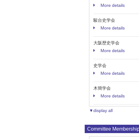
More details
駿台史学会
More details
大阪歴史学会
More details
史学会
More details
木簡学会
More details
▼display all
Committee Membershi