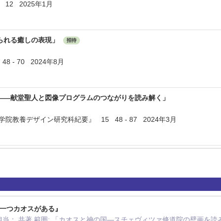
nal 12 2025年1月
られる癒しの表現」
招待
 - 70 2024年8月
――献堂聖人と図像プログラムのつながりを読み解く」
院教養デザイン研究科紀要』 15 48 - 87 2024年3月
人に一つカオスがある』
 担当： 共著 範囲: 「カオスと神の国―スチェヴィツァ修道院の壁画を読