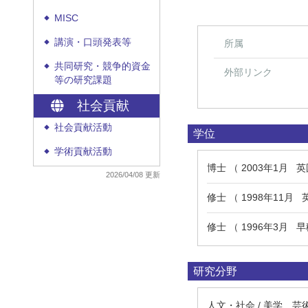
MISC
◆
講演・口頭発表等
所属
◆
共同研究・競争的資金
◆
外部リンク
等の研究課題
社会貢献
社会貢献活動
◆
学位
学術貢献活動
◆
博士 （ 2003年1月
2026/04/08 更新
修士 （ 1998年11
修士 （ 1996年3月 
研究分野
人文・社会 / 美学、芸術論 /