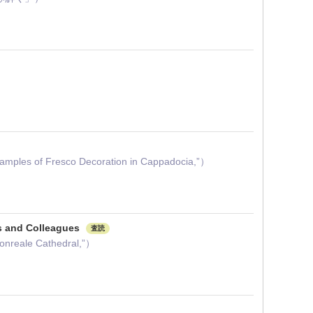
mples of Fresco Decoration in Cappadocia,”）
ds and Colleagues
査読
onreale Cathedral,”）