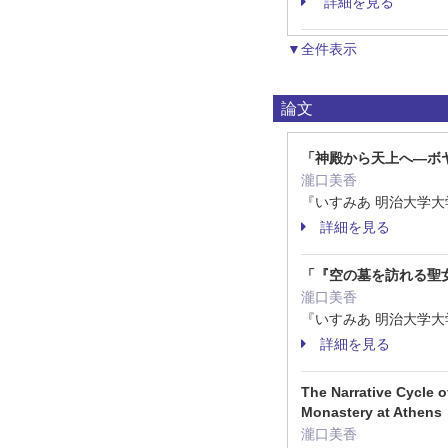
詳細を見る
▼全件表示
論文
「神殿から天上へ―ボ
瀧口美香
『いすみあ 明治大学大学
詳細を見る
「『空の墓を訪れる聖
瀧口美香
『いすみあ 明治大学大学
詳細を見る
The Narrative Cycle o
Monastery at Athens
瀧口美香