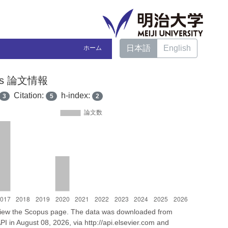
日本語
English
ホーム
us 論文情報
Citation:
h-index:
3
5
2
 view the Scopus page. The data was downloaded from
I in August 08, 2026, via http://api.elsevier.com and