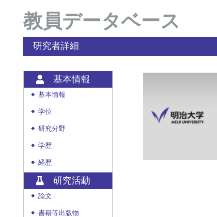
教員データベース
研究者詳細
基本情報
基本情報
◆
学位
◆
研究分野
◆
学歴
◆
経歴
◆
研究活動
論文
◆
書籍等出版物
◆