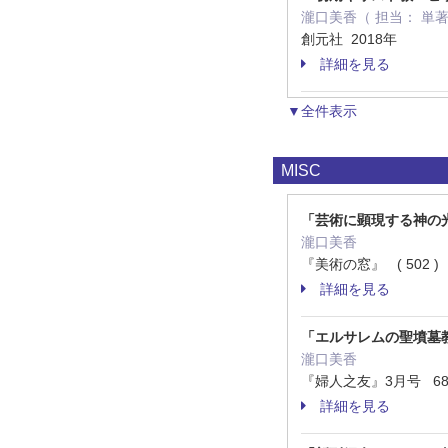
瀧口美香（ 担当： 単
創元社 2018年
詳細を見る
▼全件表示
MISC
「芸術に顕現する神の
瀧口美香
『美術の窓』 ( 502 ) 1
詳細を見る
「エルサレムの聖墳墓
瀧口美香
『婦人之友』3月号 68 -
詳細を見る