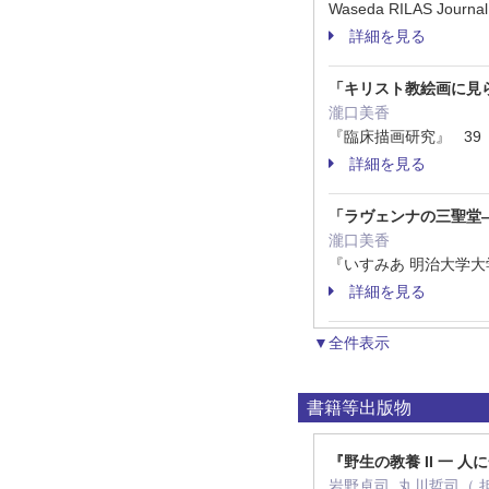
Waseda RILAS Jour
詳細を見る
「キリスト教絵画に見
瀧口美香
『臨床描画研究』 39 48
詳細を見る
「ラヴェンナの三聖堂
瀧口美香
『いすみあ 明治大学大学
詳細を見る
▼全件表示
書籍等出版物
『野生の教養 II 一 
岩野卓司, 丸川哲司（