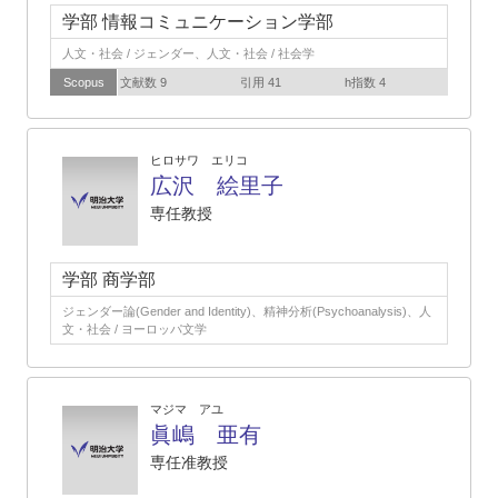
学部 情報コミュニケーション学部
人文・社会 / ジェンダー、人文・社会 / 社会学
Scopus
文献数 9
引用 41
h指数 4
ヒロサワ エリコ
広沢 絵里子
専任教授
学部 商学部
ジェンダー論(Gender and Identity)、精神分析(Psychoanalysis)、人
文・社会 / ヨーロッパ文学
マジマ アユ
眞嶋 亜有
専任准教授