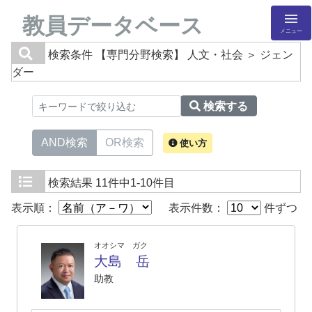
教員データベース
メニュー
検索条件
【専門分野検索】 人文・社会 ＞ ジェン
ダー
検索する
AND検索
OR検索
使い方
検索結果
11件中1-10件目
表示順：
表示件数：
件ずつ
オオシマ ガク
大島 岳
助教