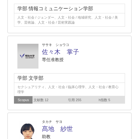
学部 情報コミュニケーション学部
人文・社会 / ジェンダー、人文・社会 / 地域研究、人文・社会 / 美
学、芸術論、人文・社会 / 芸術実践論
ササキ ショウコ
佐々木 掌子
専任准教授
学部 文学部
セクシュアリティ、人文・社会 / 臨床心理学、人文・社会 / 教育心
理学
Scopus
文献数 12
引用 255
h指数 5
タカチ サヨ
髙地 紗世
助教