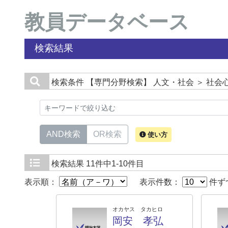
教員データベース
検索結果
検索条件
【専門分野検索】 人文・社会 ＞ 社会
AND検索
OR検索
使い方
検索結果
11件中1-10件目
表示順：
表示件数：
件ず
オカヤス タカヒロ
岡安 孝弘