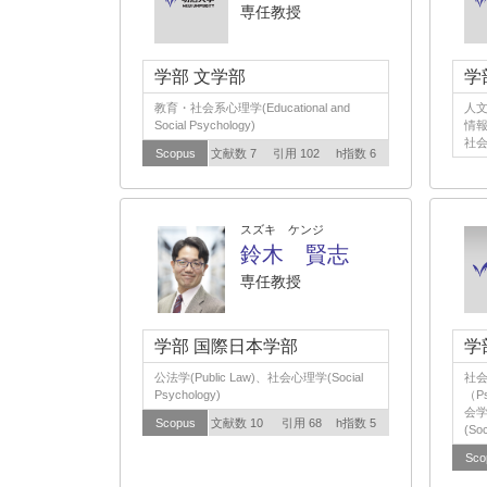
専任教授
学部 文学部
学
教育・社会系心理学(Educational and
人文
Social Psychology)
情報
社
Scopus
文献数 7
引用 102
h指数 6
スズキ ケンジ
鈴木 賢志
専任教授
学部 国際日本学部
学
公法学(Public Law)、社会心理学(Social
社会
Psychology)
（P
会学(
Scopus
文献数 10
引用 68
h指数 5
(Soc
Sco