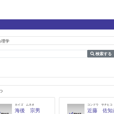
心理学
検索する
つ
カイゴ ムネオ
コンドウ サチヒコ
海後 宗男
近藤 佐知