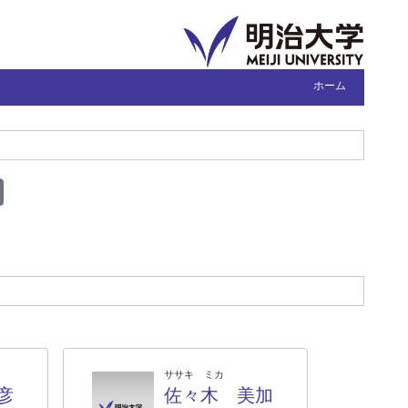
ホーム
ササキ ミカ
彦
佐々木 美加