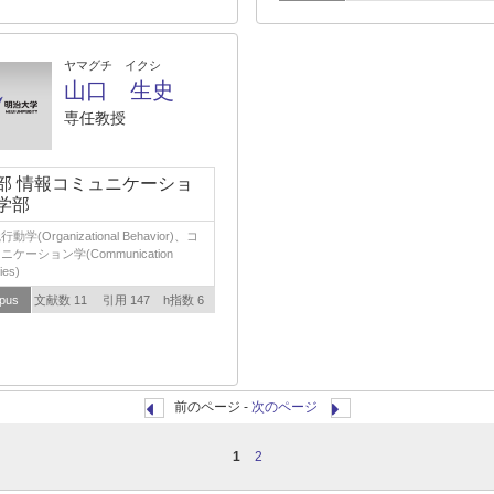
ヤマグチ イクシ
山口 生史
専任教授
部 情報コミュニケーショ
学部
動学(Organizational Behavior)、コ
ニケーション学(Communication
ies)
pus
文献数 11
引用 147
h指数 6
前のページ -
次のページ
1
2