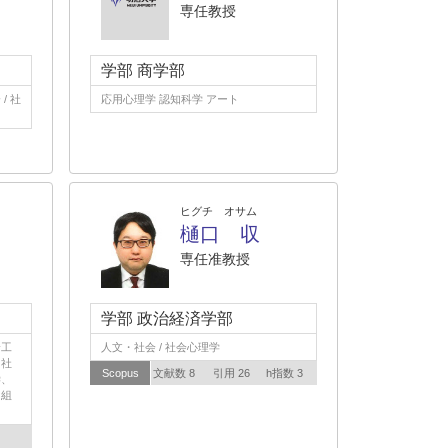
専任教授
学部 商学部
/ 社
応用心理学 認知科学 アート
ヒグチ オサム
樋口 収
専任准教授
学部 政治経済学部
全工
人文・社会 / 社会心理学
 社
Scopus
文献数 8
引用 26
h指数 3
学、
・組