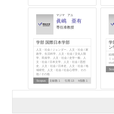
マジマ アユ
眞嶋 亜有
専任准教授
学部 国際日本学部
学
ン
人文・社会 / ジェンダー、人文・社会 / 家
政学、生活科学、人文・社会 / 文化人類
組織行
学、民俗学、人文・社会 / 史学一般、人
ミュ
文・社会 / 日本文学、人文・社会 / 思想
stud
史、人文・社会 / 日本史、人文・社会 / 地
Sco
域研究、人文・社会 / 社会心理学、その
他 / その他
Scopus
文献数 1
引用 13
h指数 1