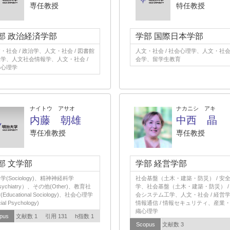
専任教授
特任教授
部 政治経済学部
学部 国際日本学部
・社会 / 政治学、人文・社会 / 図書館
人文・社会 / 社会心理学、人文・社会 
学、人文社会情報学、人文・社会 /
会学、留学生教育
会心理学
ナイトウ アサオ
ナカニシ アキ
内藤 朝雄
中西 晶
専任准教授
専任教授
部 文学部
学部 経営学部
学(Sociology)、精神神経科学
社会基盤（土木・建築・防災） / 安
sychiatry）、その他(Other)、教育社
学、社会基盤（土木・建築・防災） /
Educational Sociology)、社会心理学
会システム工学、人文・社会 / 経営
ial Psychology)
情報通信 / 情報セキュリティ、産業
織心理学
pus
文献数 1
引用 131
h指数 1
Scopus
文献数 3