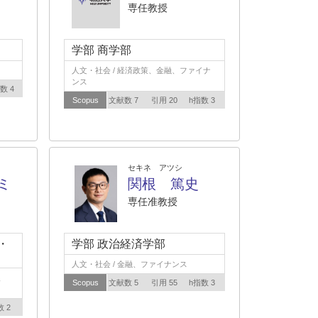
専任教授
学部 商学部
人文・社会 / 経済政策、金融、ファイナ
ンス
数 4
Scopus
文献数 7
引用 20
h指数 3
セキネ アツシ
ミ
関根 篤史
専任准教授
・
学部 政治経済学部
人文・社会 / 金融、ファイナンス
人
Scopus
文献数 5
引用 55
h指数 3
数 2