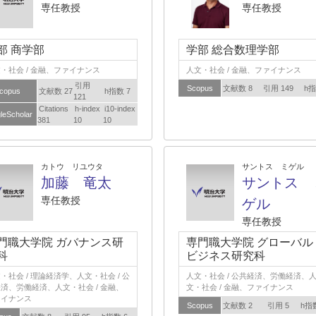
専任教授
専任教授
部 商学部
学部 総合数理学部
・社会 / 金融、ファイナンス
人文・社会 / 金融、ファイナンス
引用
Scopus
文献数 8
引用 149
h指
copus
文献数 27
h指数 7
121
Citations
h-index
i10-index
leScholar
381
10
10
カトウ リユウタ
サントス ミゲル
加藤 竜太
サントス 
専任教授
ゲル
専任教授
門職大学院 ガバナンス研
専門職大学院 グローバル
科
ビジネス研究科
・社会 / 理論経済学、人文・社会 / 公
人文・社会 / 公共経済、労働経済、
済、労働経済、人文・社会 / 金融、
文・社会 / 金融、ファイナンス
ァイナンス
Scopus
文献数 2
引用 5
h指