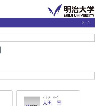
ホーム
オオタ ルイ
太田 塁