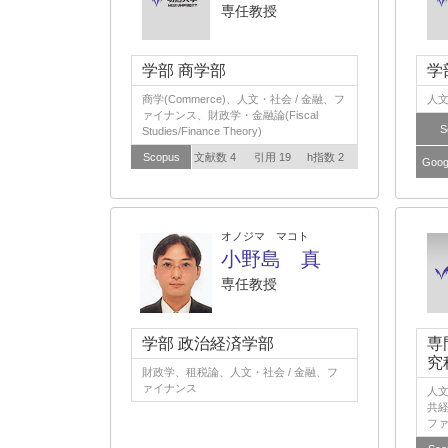
専任教授
学部 商学部
学
商学(Commerce)、人文・社会 / 金融、フ
人文
ァイナンス、財政学・金融論(Fiscal
S
Studies/Finance Theory)
Scopus
文献数 4
引用 19
h指数 2
Goog
オノジマ マコト
小野島 真
専任教授
学部 政治経済学部
専
究
財政学、租税論、人文・社会 / 金融、フ
ァイナンス
人文
共経
フ