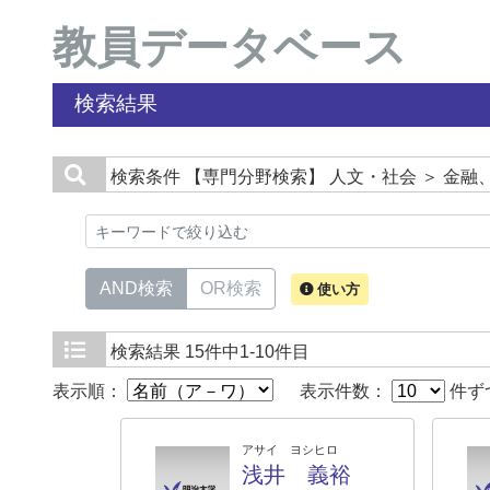
教員データベース
検索結果
検索条件
【専門分野検索】 人文・社会 ＞ 金融
AND検索
OR検索
使い方
検索結果
15件中1-10件目
表示順：
表示件数：
件ず
アサイ ヨシヒロ
浅井 義裕