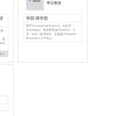
専任教授
研
学部 商学部
商学(Commercial Science)、社会学
(Sociology)、観光事業論(Tourism)、人
財政
文・社会 / 経済政策、交通論(Transport
Economics & Policy)
y)、政
fare
数 1