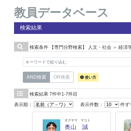
教員データベース
検索結果
検索条件
【専門分野検索】 人文・社会 ＞ 経済
AND検索
OR検索
使い方
検索結果
7件中1-7件目
表示順：
表示件数：
件ず
オクヤマ マコト
奥山 誠