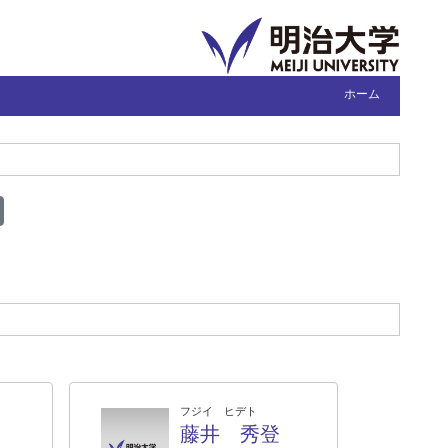
ホーム
フジイ ヒデト
藤井 秀登