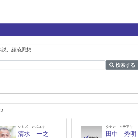
学説、経済思想
検索する
つ
シミズ カズユキ
タナカ ヒデアキ
清水 一之
田中 秀明