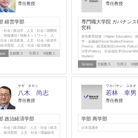
専任教授
専任教授
部 経営学部
専門職大学院 ガバナンス
究科
・社会 / 政治学、人文・社会 / 国際関
、情報通信 / 情報ネットワーク、人
高等教育財政（Higher Education)、
社会 / 経済政策、人文・社会 / 経済学
学・金融論(Fiscal Studies/Finance
経済思想、人文・社会 / 経済政策
Theory)、経済政策(Economic Polic
治学(Politics)、社会福祉学(Social Wel
pus
文献数 3
引用 2
h指数 1
Studies)
Scopus
文献数 5
引用 2
h指
ヤギ タカシ
ワカバヤシ ユキオ
八木 尚志
若林 幸男
専任教授
専任教授
部 政治経済学部
学部 商学部
・社会 / 経済統計、人文・社会 / 経済
日本流通史
、経済思想、人文・社会 / 理論経済