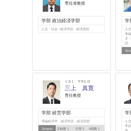
専任准教授
学部 政治経済学部
学
人文・社会 / 経済学説、経済思想
人文
係論
文・
説、
Sco
ミカミ マサヒロ
三上 真寛
専任教授
学部 経営学部
学
理論経済学、経済学説・経済思想
人文
学説
Scopus
文献数 1
引用 1
h指数 1
学