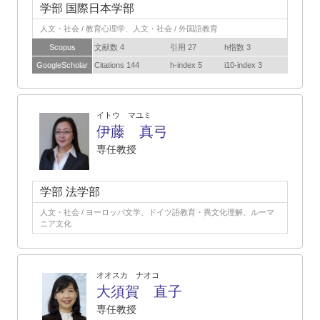
学部 国際日本学部
人文・社会 / 教育心理学、人文・社会 / 外国語教育
Scopus
文献数 4
引用 27
h指数 3
GoogleScholar
Citations 144
h-index 5
i10-index 3
イトウ マユミ
伊藤 真弓
専任教授
学部 法学部
人文・社会 / ヨーロッパ文学、ドイツ語教育・異文化理解、ルーマ
ニア文化
オオスカ ナオコ
大須賀 直子
専任教授