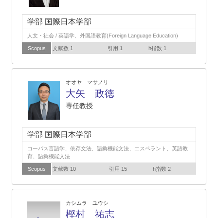
学部 国際日本学部
人文・社会 / 英語学、外国語教育(Foreign Language Education)
Scopus
文献数 1
引用 1
h指数 1
オオヤ マサノリ
大矢 政徳
専任教授
学部 国際日本学部
コーパス言語学、依存文法、語彙機能文法、エスペラント、英語教
育、語彙機能文法
Scopus
文献数 10
引用 15
h指数 2
カシムラ ユウシ
樫村 祐志