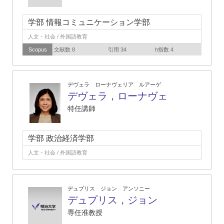
学部 情報コミュニケーション学部
人文・社会 / 外国語教育
Scopus
文献数 8
引用 34
h指数 4
デヴェラ ローナヴェリア ルアーゲ
デヴェラ，ローナヴェ
特任講師
学部 政治経済学部
人文・社会 / 外国語教育
デュプリス ジョン アンソニー
デュプリス，ジョン
専任准教授