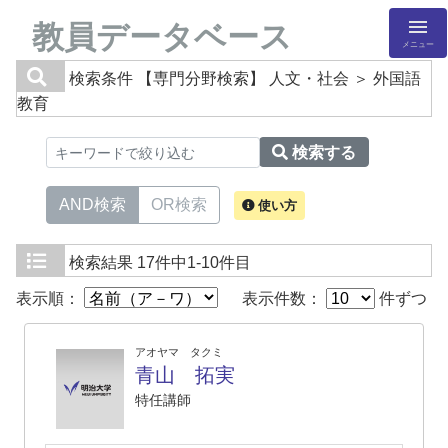
教員データベース
メニュー
検索条件
【専門分野検索】 人文・社会 ＞ 外国語
教育
検索する
AND検索
OR検索
使い方
検索結果
17件中1-10件目
表示順：
表示件数：
件ずつ
アオヤマ タクミ
青山 拓実
特任講師