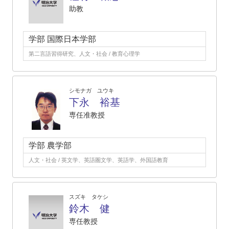
助教
学部 国際日本学部
第二言語習得研究、人文・社会 / 教育心理学
シモナガ ユウキ
下永 裕基
専任准教授
学部 農学部
人文・社会 / 英文学、英語圏文学、英語学、外国語教育
スズキ タケシ
鈴木 健
専任教授