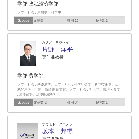
学部 政治経済学部
人文・社会 / 思想史、科学史
Scopus
文献数 4
引用 13
h指数 1
カタノ ヨウヘイ
片野 洋平
専任准教授
学部 農学部
人文・社会 / 基礎法学、人文・社会 / 科学社会学、科学技術史、伝
統的思考・行動・価値観 食文化、人文・社会 / 社会学、環境・農学
/ 環境政策、環境配慮型社会
Scopus
文献数 2
引用 34
h指数 1
サカモト クニノブ
坂本 邦暢