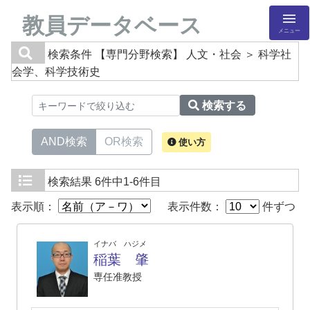
教員データベース
メニュー
検索条件
【専門分野検索】 人文・社会 ＞ 科学社
会学、科学技術史
検索する
AND検索
OR検索
使い方
検索結果
6件中1-6件目
表示順：
表示件数：
件ずつ
イナバ ハジメ
稲葉 肇
専任准教授