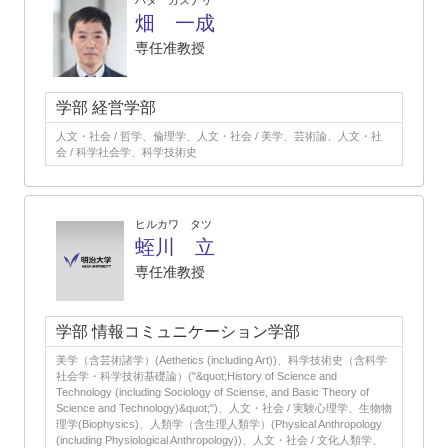
ハタ カズナリ
畑 一成
専任准教授
学部 経営学部
人文・社会 / 哲学、倫理学、人文・社会 / 美学、芸術論、人文・社
会 / 科学社会学、科学技術史
ヒルカワ タツ
蛭川 立
専任准教授
学部 情報コミュニケーション学部
美学（含芸術諸学）(Aethetics (including Art))、科学技術史（含科学
社会学・科学技術基礎論）("&quot;History of Science and
Technology (including Sociology of Sciense, and Basic Theory of
Science and Technology)&quot;")、人文・社会 / 実験心理学、生物物
理学(Biophysics)、人類学（含生理人類学）(Physical Anthropology
(including Physiological Anthropology))、人文・社会 / 文化人類学、