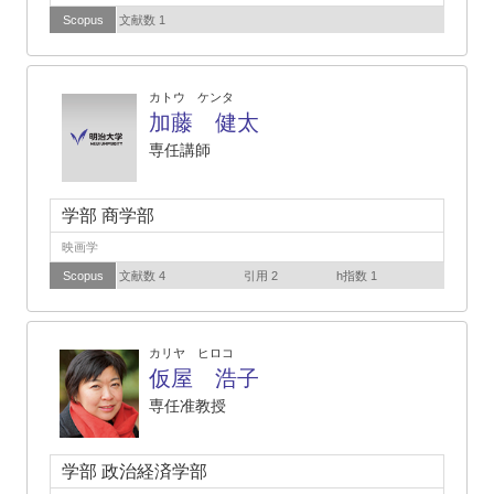
Scopus
文献数 1
カトウ ケンタ
加藤 健太
専任講師
学部 商学部
映画学
Scopus
文献数 4
引用 2
h指数 1
カリヤ ヒロコ
仮屋 浩子
専任准教授
学部 政治経済学部