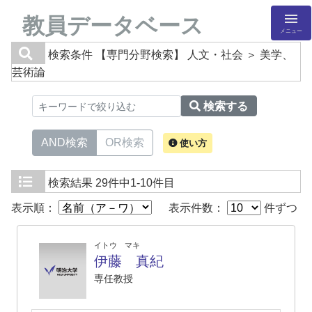
教員データベース
メニュー
検索条件
【専門分野検索】 人文・社会 ＞ 美学、
芸術論
検索する
AND検索
OR検索
使い方
検索結果
29件中1-10件目
表示順：
表示件数：
件ずつ
イトウ マキ
伊藤 真紀
専任教授