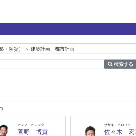
築・防災） ＞ 建築計画、都市計画
検索する
つ
カンノ ヒロツグ
ササキ ヒロユキ
菅野 博貢
佐々木 宏