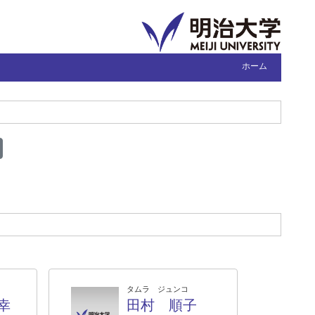
ホーム
タムラ ジュンコ
幸
田村 順子