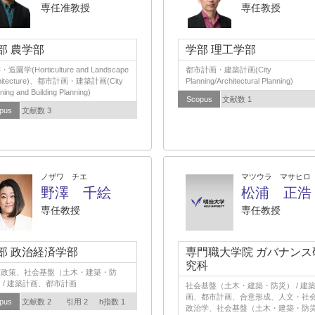
専任准教授
専任教授
部 農学部
学部 理工学部
造園学(Horticulture and Landscape
都市計画・建築計画(City
hitecture)、都市計画・建築計画(City
Planning/Architectural Planning)
ning and Building Planning)
Scopus
文献数 1
pus
文献数 3
ノザワ チエ
マツウラ マサヒロ
野澤 千絵
松浦 正浩
専任教授
専任教授
部 政治経済学部
専門職大学院 ガバナンス
究科
市政策、社会基盤（土木・建築・防
 / 建築計画、都市計画
社会基盤（土木・建築・防災） / 建
画、都市計画、合意形成、人文・社会 
pus
文献数 2
引用 2
h指数 1
政治学、社会基盤（土木・建築・防災）