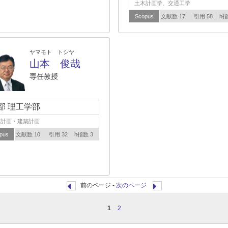
土木計画学、交通工学
Scopus
文献数 17
引用 58
h指
ヤマモト トシヤ
山本 俊哉
専任教授
部 理工学部
市計画・建築計画
pus
文献数 10
引用 32
h指数 3
前のページ -
次のページ
1
2