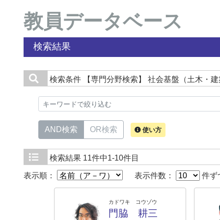
教員データベース
検索結果
検索条件
【専門分野検索】 社会基盤（土木・建
AND検索
OR検索
使い方
検索結果
11件中1-10件目
表示順：
表示件数：
件ず
カドワキ コウゾウ
門脇 耕三