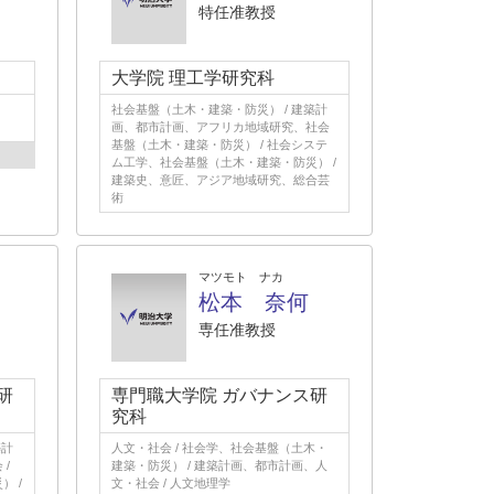
特任准教授
大学院 理工学研究科
社会基盤（土木・建築・防災） / 建築計
画、都市計画、アフリカ地域研究、社会
基盤（土木・建築・防災） / 社会システ
ム工学、社会基盤（土木・建築・防災） /
建築史、意匠、アジア地域研究、総合芸
術
マツモト ナカ
松本 奈何
専任准教授
研
専門職大学院 ガバナンス研
究科
築計
人文・社会 / 社会学、社会基盤（土木・
/
建築・防災） / 建築計画、都市計画、人
 /
文・社会 / 人文地理学