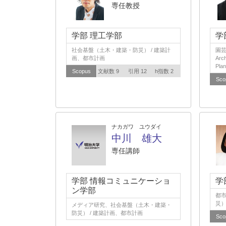
専任教授
学部 理工学部
学
社会基盤（土木・建築・防災） / 建築計
園芸・
画、都市計画
Arc
Plan
Scopus
文献数 9
引用 12
h指数 2
Sco
ナカガワ ユウダイ
中川 雄大
専任講師
学部 情報コミュニケーショ
学
ン学部
都
災）
メディア研究、社会基盤（土木・建築・
防災） / 建築計画、都市計画
Sco