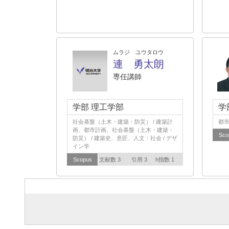
ムラジ ユウタロウ
連 勇太朗
専任講師
学部 理工学部
学
社会基盤（土木・建築・防災） / 建築計
都
画、都市計画、社会基盤（土木・建築・
Sco
防災） / 建築史、意匠、人文・社会 / デザ
イン学
Scopus
文献数 3
引用 3
h指数 1