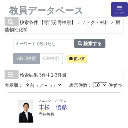
教員データベース
メニュー
検索条件
【専門分野検索】 ナノテク・材料 ＞ 機
能物性化学
検索する
AND検索
OR検索
使い方
検索結果
3件中1-3件目
表示順：
表示件数：
件ずつ
スエマツ ノブヒコ
末松 信彦
専任教授