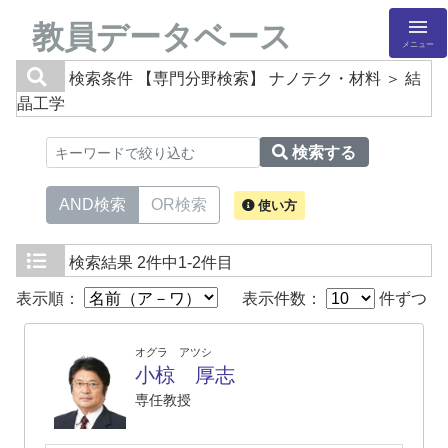
教員データベース
メニュー
検索条件
【専門分野検索】 ナノテク・材料 ＞ 結
晶工学
検索する
AND検索
OR検索
使い方
検索結果
2件中1-2件目
表示順：
表示件数：
件ずつ
オグラ アツシ
小椋 厚志
専任教授