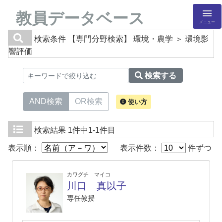
教員データベース
メニュー
検索条件
【専門分野検索】 環境・農学 ＞ 環境影
響評価
検索する
AND検索
OR検索
使い方
検索結果
1件中1-1件目
表示順：
表示件数：
件ずつ
カワグチ マイコ
川口 真以子
専任教授