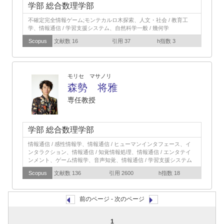
学部 総合数理学部
不確定完全情報ゲーム;モンテカルロ木探索、人文・社会 / 教育工
学、情報通信 / 学習支援システム、自然科学一般 / 幾何学
Scopus
文献数 16
引用 37
h指数 3
モリセ マサノリ
森勢 将雅
専任教授
学部 総合数理学部
情報通信 / 感性情報学、情報通信 / ヒューマンインタフェース、イ
ンタラクション、情報通信 / 知覚情報処理、情報通信 / エンタテイ
ンメント、ゲーム情報学、音声知覚、情報通信 / 学習支援システム
Scopus
文献数 136
引用 2600
h指数 18
前のページ - 次のページ
1