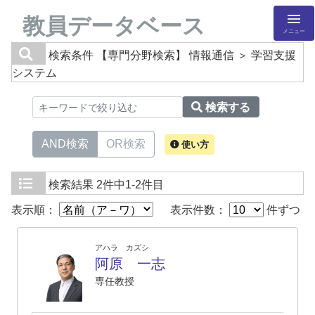
教員データベース
メニュー
検索条件
【専門分野検索】 情報通信 ＞ 学習支援
システム
検索する
AND検索
OR検索
使い方
検索結果
2件中1-2件目
表示順：
表示件数：
件ずつ
アハラ カズシ
阿原 一志
専任教授