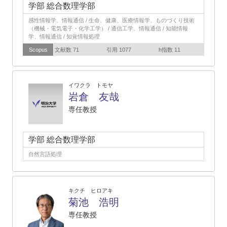
学部 総合数理学部
感性情報学、情報通信 / 生命、健康、医療情報学、ものづくり技術
（機械・電気電子・化学工学） / 通信工学、情報通信 / 知能情報
学、情報通信 / 知覚情報処理
Scopus
文献数 71
引用 1077
h指数 11
イワクラ トモヤ
岩倉 友哉
専任教授
学部 総合数理学部
自然言語処理
キクチ ヒロアキ
菊池 浩明
専任教授