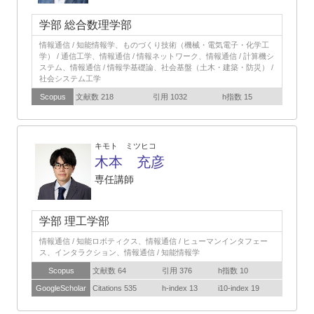
学部 総合数理学部
情報通信 / 知能情報学、ものづくり技術（機械・電気電子・化学工
学） / 通信工学、情報通信 / 情報ネットワーク、情報通信 / 計算機シ
ステム、情報通信 / 情報学基礎論、社会基盤（土木・建築・防災） /
社会システム工学
Scopus
文献数 218
引用 1032
h指数 15
キモト ミツヒコ
木本 充彦
専任講師
学部 理工学部
情報通信 / 知能ロボティクス、情報通信 / ヒューマンインタフェー
ス、インタラクション、情報通信 / 知能情報学
Scopus
文献数 64
引用 376
h指数 10
GoogleScholar
Citations 535
h-index 13
i10-index 19