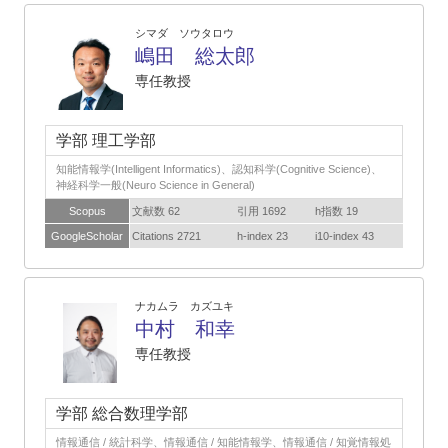
シマダ ソウタロウ
嶋田 総太郎
専任教授
学部 理工学部
知能情報学(Intelligent Informatics)、認知科学(Cognitive Science)、
神経科学一般(Neuro Science in General)
Scopus
文献数 62
引用 1692
h指数 19
GoogleScholar
Citations 2721
h-index 23
i10-index 43
ナカムラ カズユキ
中村 和幸
専任教授
学部 総合数理学部
情報通信 / 統計科学、情報通信 / 知能情報学、情報通信 / 知覚情報処