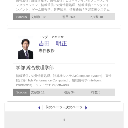
情報通信 / 感性情報学、情報通信 / ヒューマンインタフェース、イ
ンタラクション、情報通信 / 知覚情報処理、情報通信 / エンタテイ
ンメント、ゲーム情報学、音声知覚、情報通信 / 学習支援システム
Scopus
文献数 136
引用 2600
h指数 18
ヨシダ アキマサ
吉田 明正
専任教授
学部 総合数理学部
情報通信 / 知覚情報処理、計算機システム(Computer system)、高性
能計算(High Performance Computing)、知能情報学(Intelligent
informatics)、ソフトウエア(Software)
Scopus
文献数 11
引用 34
h指数 3
前のページ - 次のページ
1