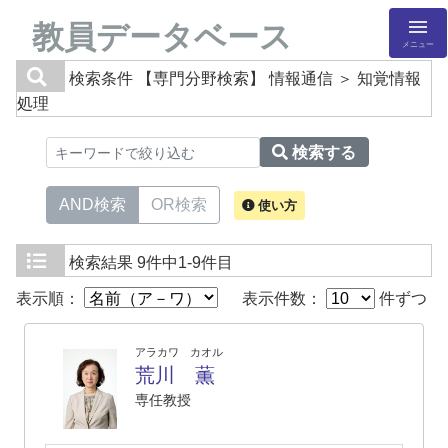
教員データベース
メニュー
検索条件
【専門分野検索】 情報通信 ＞ 知覚情報
処理
検索する
AND検索
OR検索
使い方
検索結果
9件中1-9件目
表示順：
表示件数：
件ずつ
アラカワ カオル
荒川 薫
専任教授