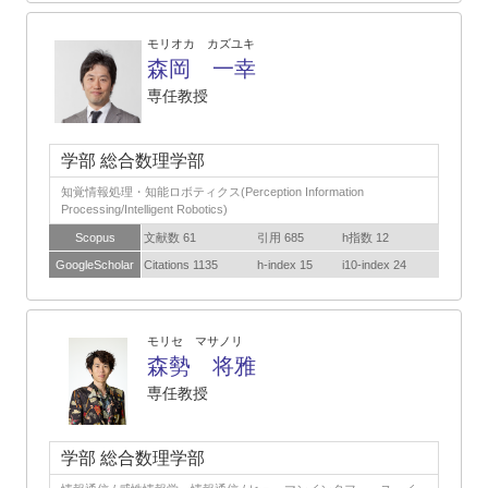
モリオカ カズユキ
森岡 一幸
専任教授
学部 総合数理学部
知覚情報処理・知能ロボティクス(Perception Information
Processing/Intelligent Robotics)
Scopus
文献数 61
引用 685
h指数 12
GoogleScholar
Citations 1135
h-index 15
i10-index 24
モリセ マサノリ
森勢 将雅
専任教授
学部 総合数理学部