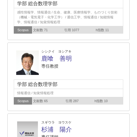
学部 総合数理学部
感性情報学、情報通信 / 生命、健康、医療情報学、ものづくり技術
（機械・電気電子・化学工学） / 通信工学、情報通信 / 知能情報
学、情報通信 / 知覚情報処理
Scopus
文献数 71
引用 1077
h指数 11
シシクイ ヨシアキ
鹿喰 善明
専任教授
学部 総合数理学部
情報通信 / 知覚情報処理
Scopus
文献数 65
引用 287
h指数 10
スギウラ ヨウスケ
杉浦 陽介