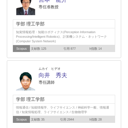
専任准教授
学部 理工学部
知覚情報処理・知能ロボティクス(Perception Information
Processing/Intelligent Robotics)、計算機システム・ネットワーク
(Computer System Network)
Scopus
文献数 125
引用 877
h指数 14
ムカイ ヒデオ
向井 秀夫
専任講師
学部 理工学部
情報通信 / 知能情報学、ライフサイエンス / 神経科学一般、情報通
信 / 知覚情報処理、ライフサイエンス / 生物物理学
Scopus
文献数 35
引用 2944
h指数 28