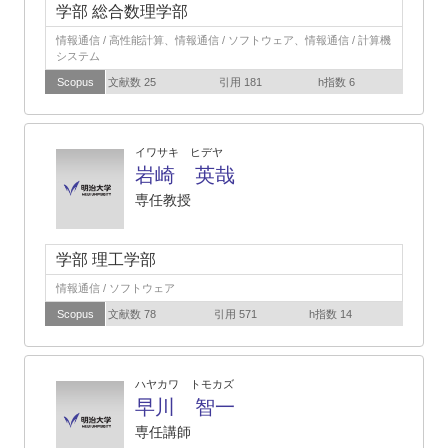
学部 総合数理学部
情報通信 / 高性能計算、情報通信 / ソフトウェア、情報通信 / 計算機
システム
Scopus
文献数 25
引用 181
h指数 6
イワサキ ヒデヤ
岩崎 英哉
専任教授
学部 理工学部
情報通信 / ソフトウェア
Scopus
文献数 78
引用 571
h指数 14
ハヤカワ トモカズ
早川 智一
専任講師