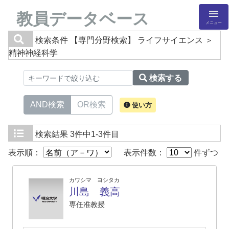
教員データベース
メニュー
検索条件
【専門分野検索】 ライフサイエンス ＞
精神神経科学
検索する
AND検索
OR検索
使い方
検索結果
3件中1-3件目
表示順：
表示件数：
件ずつ
カワシマ ヨシタカ
川島 義高
専任准教授