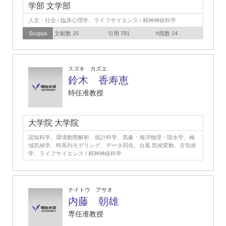
学部 文学部
人文・社会 / 臨床心理学、ライフサイエンス / 精神神経科学
Scopus
文献数 25
引用 781
h指数 14
スズキ カズエ
鈴木 香寿恵
特任准教授
大学院 大学院
認知科学、環境動態解析、統計科学、気象・海洋物理・陸水学、極
域気候学、時系列モデリング、データ同化、台風 気候変動、古気候
学、ライフサイエンス / 精神神経科学
ナイトウ アサオ
内藤 朝雄
専任准教授