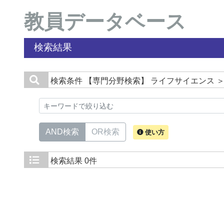
教員データベース
検索結果
検索条件
【専門分野検索】 ライフサイエンス 
AND検索
OR検索
使い方
検索結果
0件