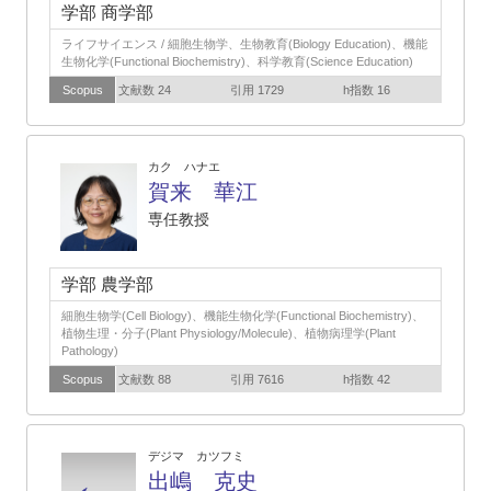
学部 商学部
ライフサイエンス / 細胞生物学、生物教育(Biology Education)、機能
生物化学(Functional Biochemistry)、科学教育(Science Education)
Scopus
文献数 24
引用 1729
h指数 16
カク ハナエ
賀来 華江
専任教授
学部 農学部
細胞生物学(Cell Biology)、機能生物化学(Functional Biochemistry)、
植物生理・分子(Plant Physiology/Molecule)、植物病理学(Plant
Pathology)
Scopus
文献数 88
引用 7616
h指数 42
デジマ カツフミ
出嶋 克史