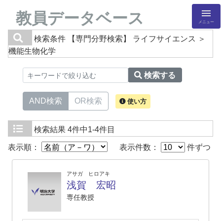
教員データベース
メニュー
検索条件
【専門分野検索】 ライフサイエンス ＞
機能生物化学
検索する
AND検索
OR検索
使い方
検索結果
4件中1-4件目
表示順：
表示件数：
件ずつ
アサガ ヒロアキ
浅賀 宏昭
専任教授