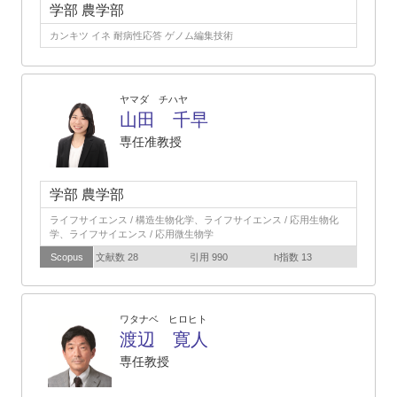
学部 農学部
カンキツ イネ 耐病性応答 ゲノム編集技術
ヤマダ チハヤ
山田 千早
専任准教授
学部 農学部
ライフサイエンス / 構造生物化学、ライフサイエンス / 応用生物化
学、ライフサイエンス / 応用微生物学
Scopus
文献数 28
引用 990
h指数 13
ワタナベ ヒロヒト
渡辺 寛人
専任教授