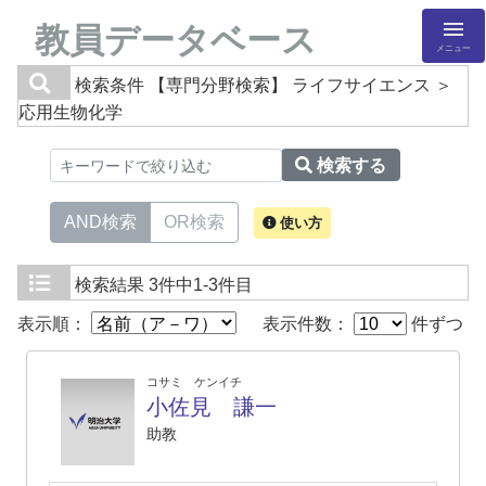
教員データベース
メニュー
検索条件
【専門分野検索】 ライフサイエンス ＞
応用生物化学
検索する
AND検索
OR検索
使い方
検索結果
3件中1-3件目
表示順：
表示件数：
件ずつ
コサミ ケンイチ
小佐見 謙一
助教