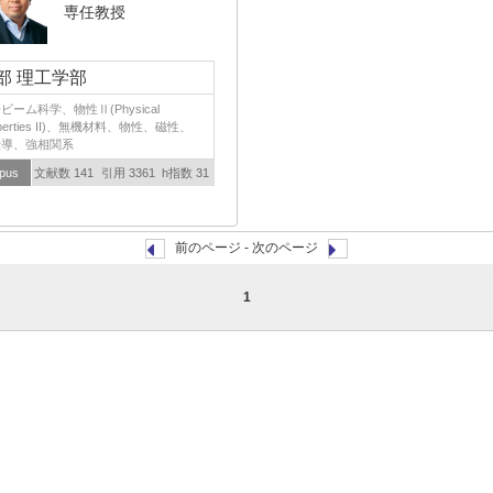
専任教授
部 理工学部
ビーム科学、物性Ⅱ(Physical
operties II)、無機材料、物性、磁性、
伝導、強相関系
pus
文献数 141
引用 3361
h指数 31
前のページ - 次のページ
1