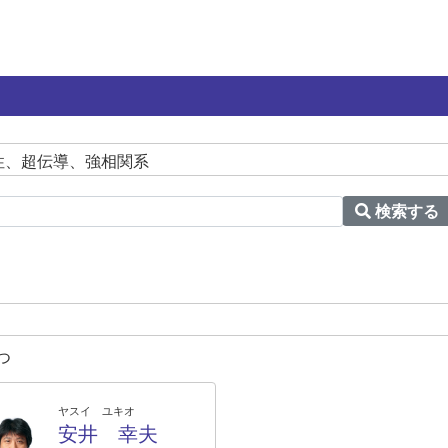
磁性、超伝導、強相関系
検索する
つ
ヤスイ ユキオ
安井 幸夫