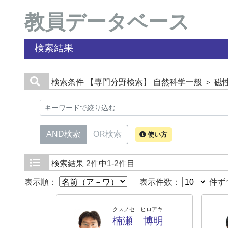
教員データベース
検索結果
検索条件
【専門分野検索】 自然科学一般 ＞ 
AND検索
OR検索
使い方
検索結果
2件中1-2件目
表示順：
表示件数：
件ず
クスノセ ヒロアキ
楠瀬 博明