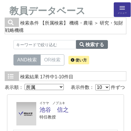
教員データベース
メニュー
検索条件
【所属検索】 機構・農場 ＞ 研究・知財
戦略機構
検索する
AND検索
OR検索
使い方
検索結果
17件中1-10件目
表示順：
表示件数：
件ずつ
イケヤ ノブユキ
池谷 信之
特任教授