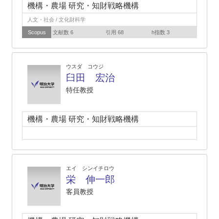
機構・農場 研究・知財戦略機構
人文・社会 / 文化財科学
Scopus
文献数 6
引用 68
h指数 3
ウスダ コウジ
臼田 宏治
特任教授
機構・農場 研究・知財戦略機構
エイ シンイチロウ
栄 伸一郎
客員教授