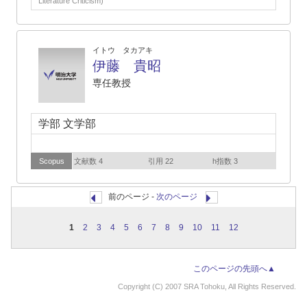
Literature Criticism)
イトウ タカアキ
伊藤 貴昭
専任教授
学部 文学部
Scopus
文献数 4
引用 22
h指数 3
前のページ -
次のページ
1
2
3
4
5
6
7
8
9
10
11
12
このページの先頭へ▲
Copyright (C) 2007 SRA Tohoku, All Rights Reserved.