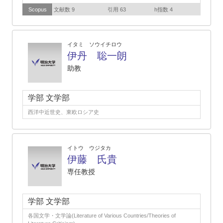
Scopus
文献数 9
引用 63
h指数 4
イタミ ソウイチロウ
伊丹 聡一朗
助教
学部 文学部
西洋中近世史、東欧ロシア史
イトウ ウジタカ
伊藤 氏貴
専任教授
学部 文学部
各国文学・文学論(Literature of Various Countries/Theories of