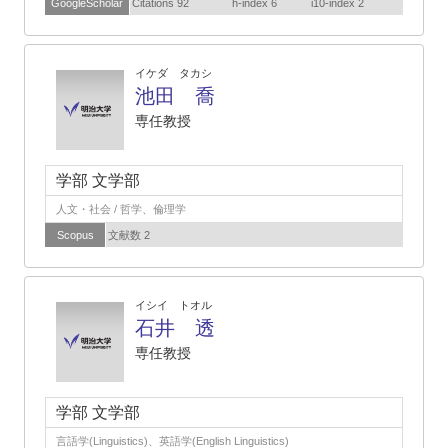
GoogleScholar
Citations 92
h-index 6
i10-index 2
イケダ タカシ
池田 喬
専任教授
学部 文学部
人文・社会 / 哲学、倫理学
Scopus
文献数 2
イシイ トオル
石井 透
専任教授
学部 文学部
言語学(Linguistics)、英語学(English Linguistics)