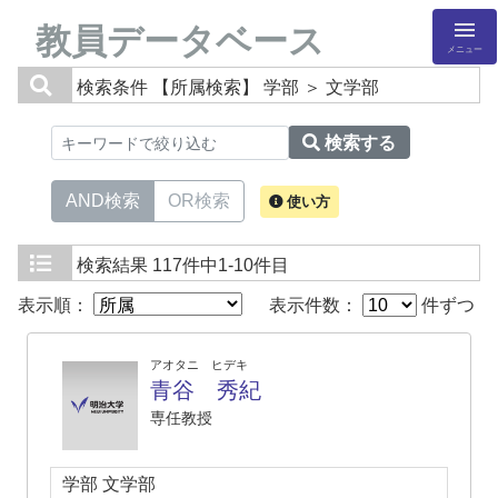
教員データベース
メニュー
検索条件
【所属検索】 学部 ＞ 文学部
検索する
AND検索
OR検索
使い方
検索結果
117件中1-10件目
表示順：
表示件数：
件ずつ
アオタニ ヒデキ
青谷 秀紀
専任教授
学部 文学部