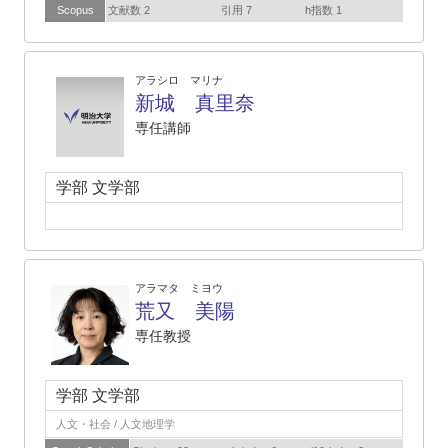
Scopus
文献数 2
引用 7
h指数 1
アラシロ マリナ
新城 真里奈
専任講師
学部 文学部
アラマタ ミヨウ
荒又 美陽
専任教授
学部 文学部
人文・社会 / 人文地理学