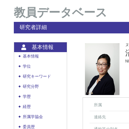
教員データベース
研究者詳細
ヌ
基本情報
基本情報
◆
N
学位
◆
研究キーワード
◆
研究分野
◆
学歴
◆
所属
経歴
◆
所属学協会
連絡先
◆
委員歴
◆