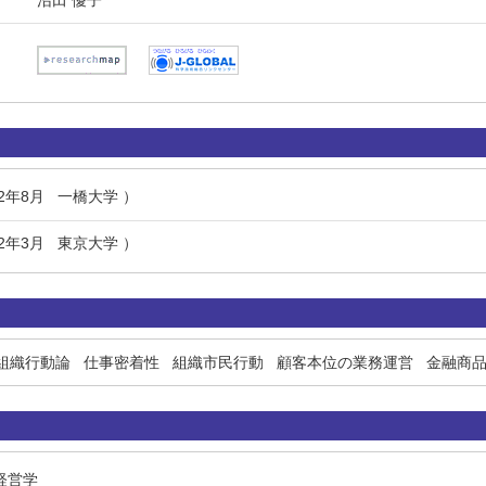
沼田 優子
22年8月 一橋大学 ）
92年3月 東京大学 ）
組織行動論
仕事密着性
組織市民行動
顧客本位の業務運営
金融商
 経営学