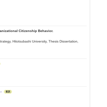
nizational Citizenship Behavior.
ategy, Hitotsubashi University, Thesis Dissertation,
-
査読