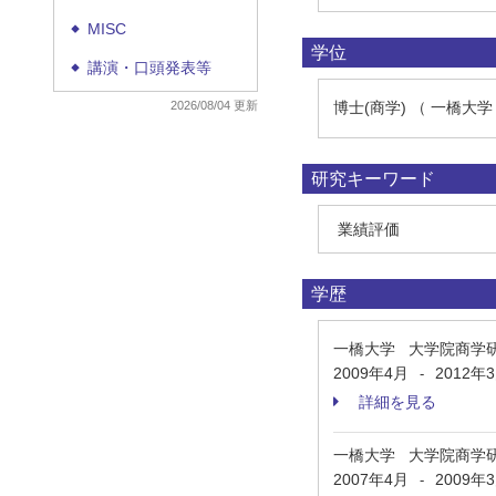
MISC
◆
学位
講演・口頭発表等
◆
2026/08/04 更新
博士(商学) （ 一橋大学
研究キーワード
業績評価
学歴
一橋大学 大学院商学
2009年4月
2012年
-
詳細を見る
一橋大学 大学院商学
2007年4月
2009年
-