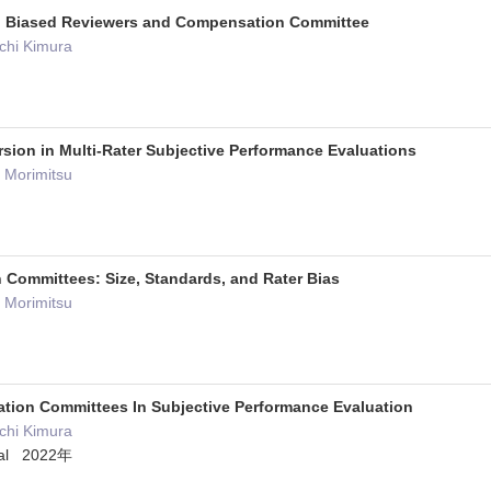
th Biased Reviewers and Compensation Committee
ichi Kimura
rsion in Multi-Rater Subjective Performance Evaluations
o Morimitsu
n Committees: Size, Standards, and Rater Bias
o Morimitsu
ation Committees In Subjective Performance Evaluation
ichi Kimura
nal 2022年