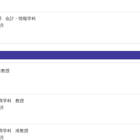
部 会計・情報学科
3月
准教授
商学科 教授
3月
商学科 准教授
3月