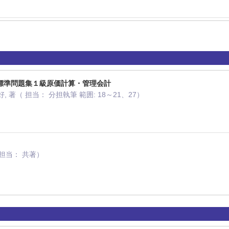
標準問題集１級原価計算・管理会計
, 著（ 担当： 分担執筆 範囲: 18～21、27）
月
担当： 共著）
月