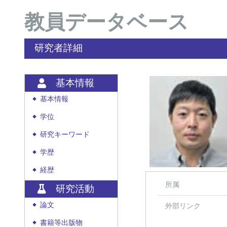
教員データベース
研究者詳細
基本情報
基本情報
◆
学位
◆
研究キーワード
◆
学歴
◆
経歴
◆
所属
研究活動
論文
外部リンク
◆
書籍等出版物
◆