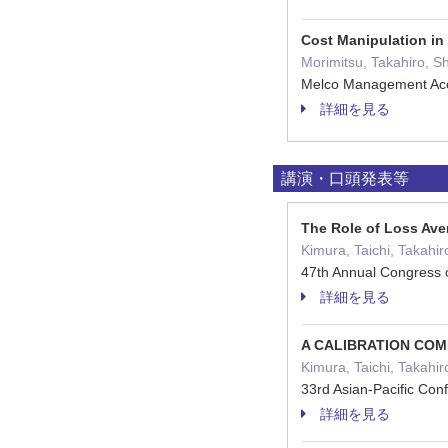
Cost Manipulation in
Morimitsu, Takahiro, S
Melco Management Ac
詳細を見る
講演・口頭発表等
The Role of Loss Ave
Kimura, Taichi, Takahir
47th Annual Congress
詳細を見る
A CALIBRATION COM
Kimura, Taichi, Takahir
33rd Asian-Pacific Co
詳細を見る