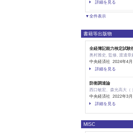
詳細を見る
▼全件表示
書籍等出版物
全経簿記能力検定試験
奥村雅史, 監修, 渡邊章好
中央経済社 2024年4
詳細を見る
防衛調達論
西口敏宏、森光高大（ 
中央経済社 2022年3
詳細を見る
MISC