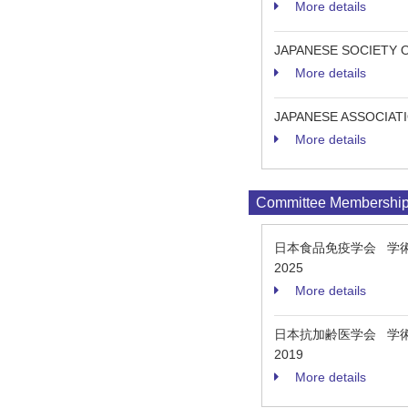
More details
JAPANESE SOCIETY O
More details
JAPANESE ASSOCIA
More details
Committee Membershi
日本食品免疫学会 学
2025
More details
日本抗加齢医学会 学
2019
More details