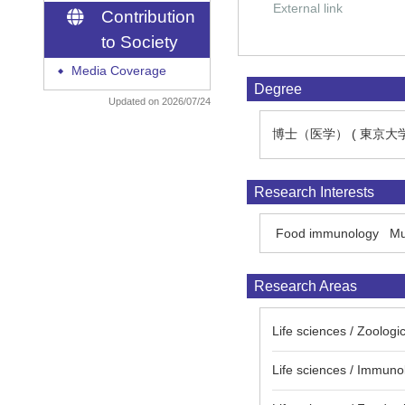
External link
Contribution
to Society
Media Coverage
◆
Degree
Updated on 2026/07/24
博士（医学） ( 東京大
Research Interests
Food immunology
Mu
Research Areas
Life sciences / Zo
Life sciences / Immun