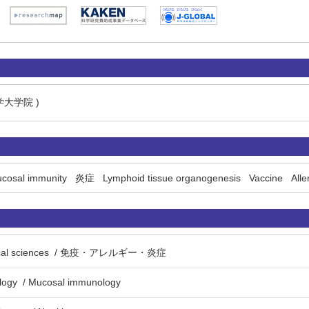
学大学院 )
cosal immunity
炎症
Lymphoid tissue organogenesis
Vaccine
Alle
ological sciences / 免疫・アレルギー・炎症
ology / Mucosal immunology