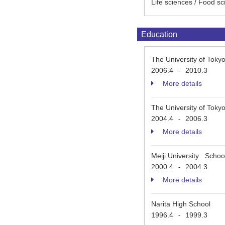
Life sciences / Food sc
Education
The University of Tok
2006.4
2010.3
-
More details
The University of Tok
2004.4
2006.3
-
More details
Meiji University Schoo
2000.4
2004.3
-
More details
Narita High School
1996.4
1999.3
-