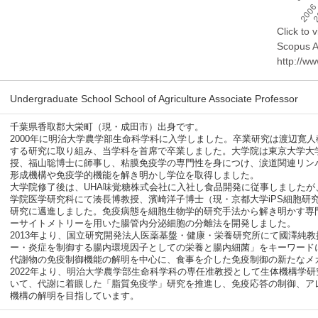
Click to
Scopus AP
http://w
Undergraduate School School of Agriculture Associate Professor
千葉県香取郡大栄町（現・成田市）出身です。
2000年に明治大学農学部生命科学科に入学しました。卒業研究は渡辺寛
する研究に取り組み、当学科を首席で卒業しました。大学院は東京大学大
授、福山聡博士に師事し、粘膜免疫学の専門性を身につけ、涙道関連リンパ組
形成機構や免疫学的機能を解き明かし学位を取得しました。
大学院修了後は、UHA味覚糖株式会社に入社し食品開発に従事しましたが
学院医学研究科にて湊長博教授、濱崎洋子博士（現・京都大学iPS細胞研
研究に邁進しました。免疫病態を細胞生物学的研究手法から解き明かす専
ーサイトメトリーを用いた腸管内分泌細胞の分離法を開発しました。
2013年より、国立研究開発法人医薬基盤・健康・栄養研究所にて國澤純
ー・炎症を制御する腸内環境因子としての栄養と腸内細菌」をキーワード
代謝物の免疫制御機能の解明を中心に、食事を介した免疫制御の新たなメ
2022年より、明治大学農学部生命科学科の専任准教授として生体機構学
いて、代謝に着眼した「脂質免疫学」研究を推進し、免疫応答の制御、ア
機構の解明を目指しています。