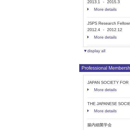
2013.1
2015.3
-
More details
JSPS Research Fellowsh
2012.4
2012.12
-
More details
▼display all
Professional Membersh
JAPAN SOCIETY FOR
More details
THE JAPANESE SOC
More details
腸内細菌学会