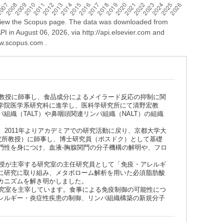
 view the Scopus page. The data was downloaded from
I in August 06, 2026, via http://api.elsevier.com and
ww.scopus.com .
人教授に師事し、食品成分によるメイラード反応の抑制に関
学院医学系研究科に進学し、医科学研究所にて清野宏教
織（TALT）や鼻咽頭関連リンパ組織（NALT）の組織
、2011年よりアカデミアでの研究活動に戻り、京都大学大
究所教授）に師事し、博士研究員（ポスドク）として基礎
門性を身につけ、血液-胸腺関門の分子機構の解明や、フロ
教授が主宰する研究室の主任研究員として「免疫・アレルギ
に研究に取り組み、メタボローム解析を用いた必須脂肪酸
カニズムを解き明かしました。
研究室を主宰しています。食事による免疫制御の可能性につ
レルギー・炎症性疾患の制御、リンパ組織構築の新規分子