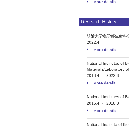
More details
Research History
明治大学農学部生命科
2022.4
More details
National Institutes of
Materials/Laboratory o
2018.4
2022.3
-
More details
National Institutes of
2015.4
2018.3
-
More details
National Institute of B