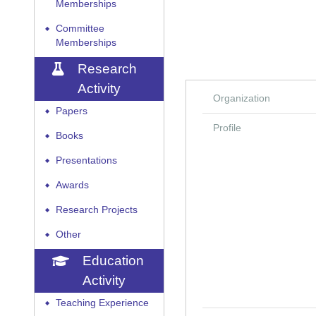
Memberships
Committee
◆
Memberships
Research
Activity
Organization
Papers
◆
Profile
Books
◆
Presentations
◆
Awards
◆
Research Projects
◆
Other
◆
Education
Activity
Teaching Experience
◆