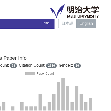
Home
日本語
English
s Paper Info
ount:
Citation Count:
h-index:
58
2386
26