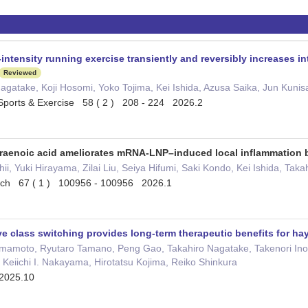
-intensity running exercise transiently and reversibly increases in
Reviewed
agatake, Koji Hosomi, Yoko Tojima, Kei Ishida, Azusa Saika, Jun Kuni
 Sports & Exercise 58 ( 2 ) 208 - 224 2026.2
raenoic acid ameliorates mRNA-LNP–induced local inflammation by 
ii, Yuki Hirayama, Zilai Liu, Seiya Hifumi, Saki Kondo, Kei Ishida, Ta
arch 67 ( 1 ) 100956 - 100956 2026.1
ve class switching provides long-term therapeutic benefits for hay
amamoto, Ryutaro Tamano, Peng Gao, Takahiro Nagatake, Takenori Ino
Keiichi I. Nakayama, Hirotatsu Kojima, Reiko Shinkura
 2025.10