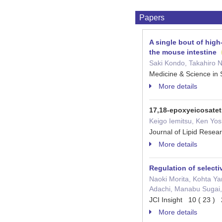
Papers
A single bout of high
the mouse intestine
Saki Kondo, Takahiro N
Medicine & Science in
More details
17,18-epoxyeicosatet
Keigo Iemitsu, Ken Yosh
Journal of Lipid Rese
More details
Regulation of selecti
Naoki Morita, Kohta Y
Adachi, Manabu Sugai, 
JCI Insight 10 ( 23 )
More details