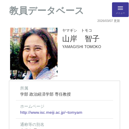
教員データベース
メニュー
2026/03/07 更新
ヤマギシ トモコ
山岸 智子
YAMAGISHI TOMOKO
所属
学部 政治経済学部 専任教授
ホームページ
http://www.isc.meiji.ac.jp/~tomyam
通称等の別名