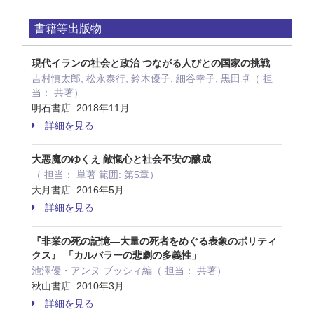
書籍等出版物
現代イランの社会と政治 つながる人びとの国家の挑戦
吉村慎太郎, 松永泰行, 鈴木優子, 細谷幸子, 黒田卓（ 担
当： 共著）
明石書店 2018年11月
詳細を見る
大悪魔のゆくえ 敵愾心と社会不安の醸成
（ 担当： 単著 範囲: 第5章）
大月書店 2016年5月
詳細を見る
『非業の死の記憶―大量の死者をめぐる表象のポリティ
クス』 「カルバラーの悲劇の多義性」
池澤優・アンヌ ブッシィ編（ 担当： 共著）
秋山書店 2010年3月
詳細を見る