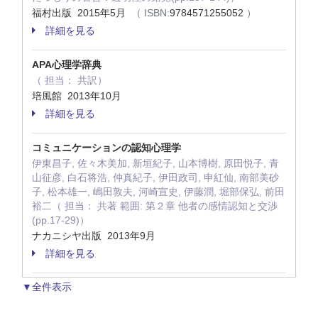
福村出版 2015年5月
（ ISBN:
9784571255052
）
詳細を見る
APA心理学辞典
（ 担当： 共訳）
培風館 2013年10月
詳細を見る
コミュニケーションの認知心理学
伊東昌子, 佐々木美加, 新垣紀子, 山本博樹, 原田悦子, 青
山征彦, 白石将浩, 仲真紀子, 伊田政司, 申紅仙, 南部美砂
子, 松本雄一, 嶋田敦夫, 河崎宣史, 伊藤潤, 堀部保弘, 前田
裕二（ 担当： 共著 範囲: 第２章 他者の感情認知と交渉
(pp.17-29)）
ナカニシヤ出版 2013年9月
詳細を見る
▼全件表示