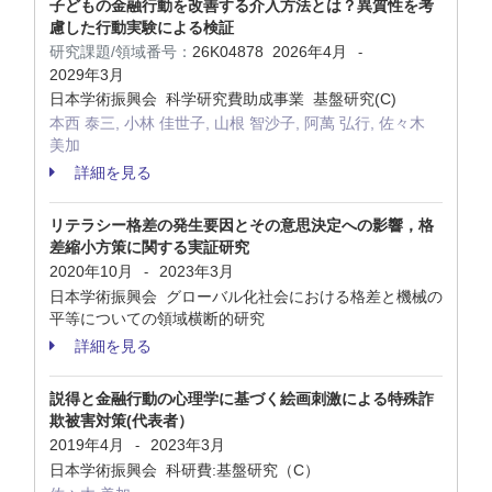
子どもの金融行動を改善する介入方法とは？異質性を考
慮した行動実験による検証
研究課題/領域番号：
26K04878
2026年4月
-
2029年3月
日本学術振興会 科学研究費助成事業 基盤研究(C)
本西 泰三, 小林 佳世子, 山根 智沙子, 阿萬 弘行, 佐々木
美加
詳細を見る
リテラシー格差の発生要因とその意思決定への影響，格
差縮小方策に関する実証研究
2020年10月
2023年3月
-
日本学術振興会 グローバル化社会における格差と機械の
平等についての領域横断的研究
詳細を見る
説得と金融行動の心理学に基づく絵画刺激による特殊詐
欺被害対策(代表者）
2019年4月
2023年3月
-
日本学術振興会 科研費:基盤研究（C）