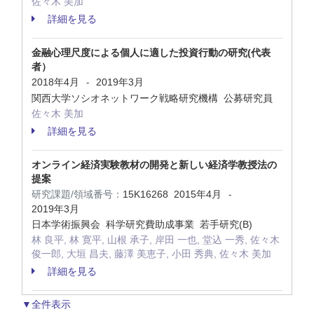
佐々木 美加
詳細を見る
金融心理尺度による個人に適した投資行動の研究(代表
者）
2018年4月
2019年3月
-
関西大学ソシオネットワーク戦略研究機構 公募研究員
佐々木 美加
詳細を見る
オンライン経済実験教材の開発と新しい経済学教授法の
提案
研究課題/領域番号：
15K16268
2015年4月
-
2019年3月
日本学術振興会 科学研究費助成事業 若手研究(B)
林 良平, 林 寛平, 山根 承子, 岸田 一也, 堂込 一秀, 佐々木
俊一郎, 大垣 昌夫, 藤澤 美恵子, 小田 秀典, 佐々木 美加
詳細を見る
▼全件表示